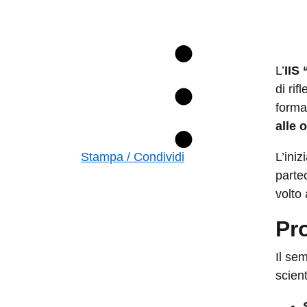
L’
IIS
di rif
forma
alle 
Stampa / Condividi
​L’ini
parte
volto 
Pr
​Il se
scient