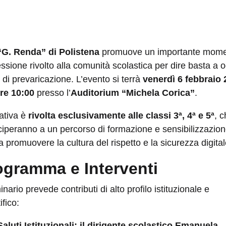
 “G. Renda” di Polistena
promuove un importante mom
lessione rivolto alla comunità scolastica per dire basta a 
 di prevaricazione. L’evento si terrà
venerdì 6 febbraio
ore 10:00
presso l’
Auditorium “Michela Corica”
.
ziativa è
rivolta esclusivamente alle classi 3ª, 4ª e 5ª
, 
ciperanno a un percorso di formazione e sensibilizzazio
a promuovere la cultura del rispetto e la sicurezza digital
ogramma e Interventi
minario prevede contributi di alto profilo istituzionale e
ifico:
Saluti Istituzionali:
il dirigente scolastico Emanuela