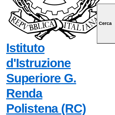
a iniziale della scuol
Cerca
Istituto
d'Istruzione
Superiore
G.
Renda
Polistena (RC)