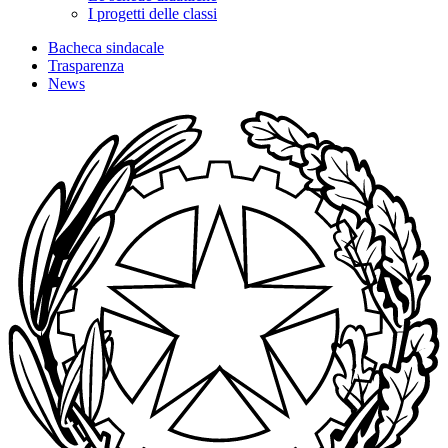
I progetti delle classi
Bacheca sindacale
Trasparenza
News