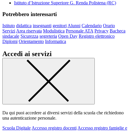
Istituto d’Istruzione Superiore G. Renda Polistena (RC)
Potrebbero interessarti
Istituto
didattica
insegnanti
genitori
Alunni
Calendario
Orario
Servizi
Area riservata
Modulistica
Personale ATA
Privacy
Bacheca
sindacale
Sicurezza
segreteria
Open Day
Registro elettronico
Diplomi
Orientamento
Informatica
Accedi ai servizi
Da qui puoi accedere ai diversi servizi della scuola che richiedono
una autenticazione personale.
Scuola Digitale
Accesso registro docenti
Accesso registro famiglie e