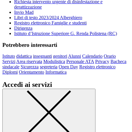
Richiesta intervento urgente di disinfestazione e
derattizzazione
Invio Mad
Libri di testo 2023/2024 Alberghiero
Registro elettronico Famiglie e studenti
Dirigenza
Istituto d’Istruzione Superiore G. Renda Polistena (RC)
Potrebbero interessarti
Istituto
didattica
insegnanti
genitori
Alunni
Calendario
Orario
Servizi
Area riservata
Modulistica
Personale ATA
Privacy
Bacheca
sindacale
Sicurezza
segreteria
Open Day
Registro elettronico
Diplomi
Orientamento
Informatica
Accedi ai servizi