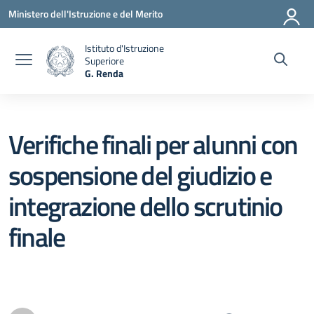
Vai ai contenuti
Vai al menu di navigazione
Vai al footer
Ministero dell'Istruzione e del Merito
Istituto d'Istruzione
Superiore
G. Renda
— Visita la pagina iniziale della scuola
Verifiche finali per alunni con
sospensione del giudizio e
integrazione dello scrutinio
finale