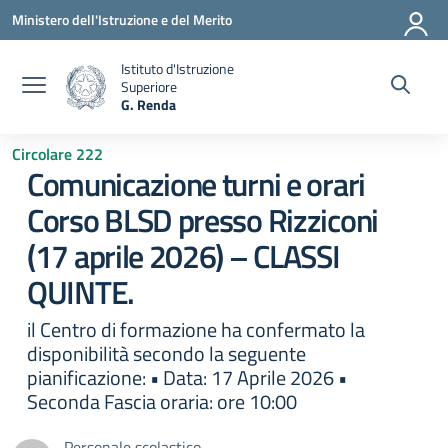
Vai ai contenuti
Vai al menu di navigazione
Vai al footer
Ministero dell'Istruzione e del Merito
Istituto d'Istruzione
Superiore
G. Renda
— Visita la pagina iniziale della scuola
Circolare 222
Comunicazione turni e orari
Corso BLSD presso Rizziconi
(17 aprile 2026) – CLASSI
QUINTE.
il Centro di formazione ha confermato la
disponibilità secondo la seguente
pianificazione: • Data: 17 Aprile 2026 •
Seconda Fascia oraria: ore 10:00
Personale scolastico