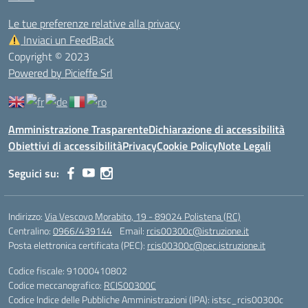
Le tue preferenze relative alla privacy
Inviaci un FeedBack
Copyright © 2023
Powered by Picieffe Srl
Amministrazione Trasparente
Dichiarazione di accessibilità
Obiettivi di accessibilità
Privacy
Cookie Policy
Note Legali
Seguici su:
Indirizzo:
Via Vescovo Morabito, 19 - 89024 Polistena (RC)
Centralino:
0966/439144
Email:
rcis00300c@istruzione.it
Posta elettronica certificata (PEC):
rcis00300c@pec.istruzione.it
Codice fiscale: 91000410802
Codice meccanografico:
RCIS00300C
Codice Indice delle Pubbliche Amministrazioni (IPA): istsc_rcis00300c