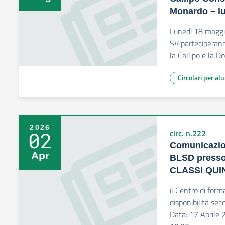
Monardo – l
Lunedì 18 maggi
SV parteciperann
la Callipo e la D
Circolari per al
2026
02
circ. n.222
Comunicazion
Apr
BLSD presso 
CLASSI QUI
il Centro di for
disponibilità sec
Data: 17 Aprile 