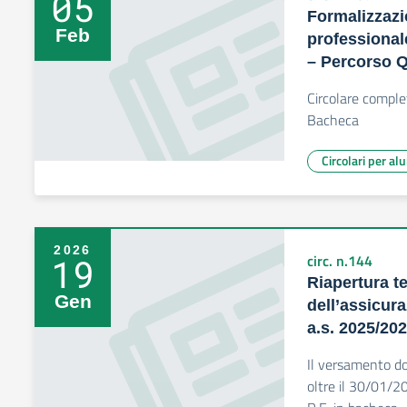
05
Formalizzazi
Feb
professional
– Percorso Q
Circolare comple
Bacheca
Circolari per al
2026
19
circ. n.144
Riapertura t
Gen
dell’assicur
a.s. 2025/20
Il versamento do
oltre il 30/01/20