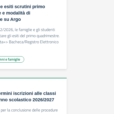
 esiti scrutini primo
 e modalità di
e su Argo
/2026, le famiglie e gli studenti
are gli esiti del primo quadrimestre.
eta=> Bacheca/Registro Elettronico
unni e famiglie
ini iscrizioni alle classi
anno scolastico 2026/2027
 per la conclusione delle procedure