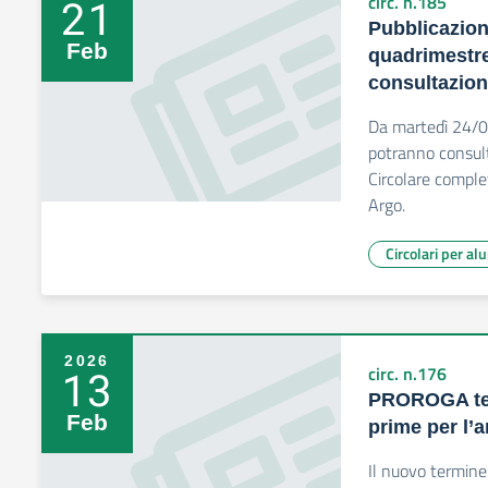
21
circ. n.185
Pubblicazione
Feb
quadrimestre
consultazion
Da martedì 24/02
potranno consult
Circolare compl
Argo.
Circolari per al
2026
13
circ. n.176
PROROGA term
Feb
prime per l’
Il nuovo termine