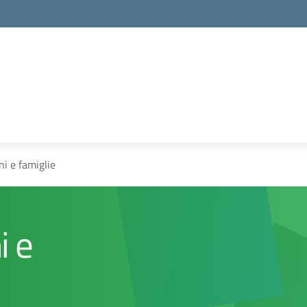
la scuola
ni e famiglie
i e