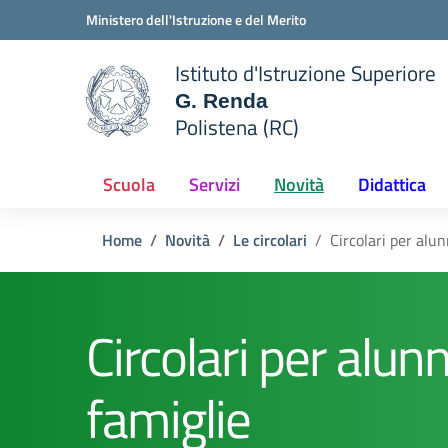
Vai ai contenuti
Vai al menu di navigazione
Vai al footer
Ministero dell'Istruzione e del Merito
Istituto d'Istruzione Superiore
G. Renda
Polistena (RC)
 della scuola
— Visita la pagina iniziale del
Scuola
Servizi
Novità
Didattica
Home
Novità
Le circolari
Circolari per alun
Circolari per alunn
famiglie