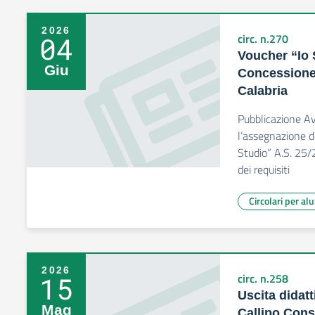
2026
04
circ. n.270
Voucher “Io 
Giu
Concessione
Calabria
Pubblicazione Av
l’assegnazione d
Studio” A.S. 25/2
dei requisiti
Circolari per al
2026
15
circ. n.258
Uscita didatt
Mag
Callipo Cons