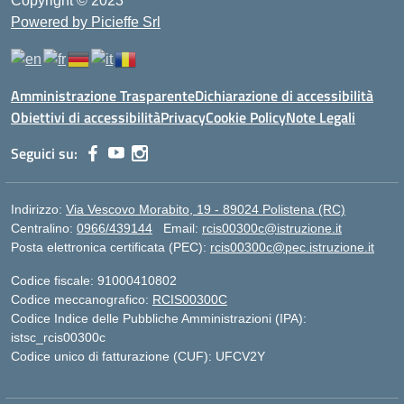
Copyright © 2023
Powered by Picieffe Srl
Amministrazione Trasparente
Dichiarazione di accessibilità
Obiettivi di accessibilità
Privacy
Cookie Policy
Note Legali
Seguici su:
Indirizzo:
Via Vescovo Morabito, 19 - 89024 Polistena (RC)
Centralino:
0966/439144
Email:
rcis00300c@istruzione.it
Posta elettronica certificata (PEC):
rcis00300c@pec.istruzione.it
Codice fiscale: 91000410802
Codice meccanografico:
RCIS00300C
Codice Indice delle Pubbliche Amministrazioni (IPA):
istsc_rcis00300c
Codice unico di fatturazione (CUF): UFCV2Y