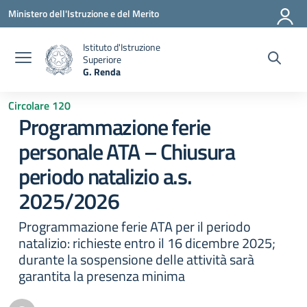
Vai ai contenuti
Vai al menu di navigazione
Vai al footer
Ministero dell'Istruzione e del Merito
Istituto d'Istruzione
Superiore
G. Renda
— Visita la pagina iniziale della scuola
Circolare 120
Programmazione ferie
personale ATA – Chiusura
periodo natalizio a.s.
2025/2026
Programmazione ferie ATA per il periodo
natalizio: richieste entro il 16 dicembre 2025;
durante la sospensione delle attività sarà
garantita la presenza minima