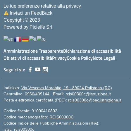
Le tue preferenze relative alla privacy
Inviaci un FeedBack
Copyright © 2023
Powered by Picieffe Srl
Amministrazione Trasparente
Dichiarazione di accessibilità
Obiettivi di accessibilità
Privacy
Cookie Policy
Note Legali
Seguici su:
Indirizzo:
Via Vescovo Morabito, 19 - 89024 Polistena (RC)
Centralino:
0966/439144
Email:
rcis00300c@istruzione.it
Posta elettronica certificata (PEC):
rcis00300c@pec.istruzione.it
Codice fiscale: 91000410802
Codice meccanografico:
RCIS00300C
Codice Indice delle Pubbliche Amministrazioni (IPA):
istsc_rcis00300c