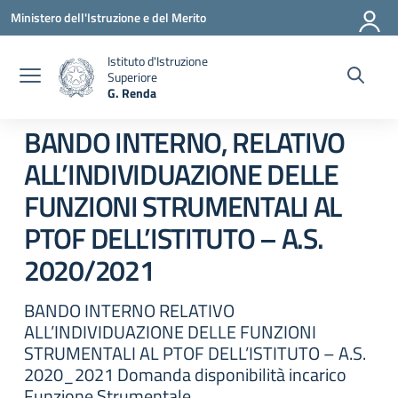
Vai ai contenuti
Vai al menu di navigazione
Vai al footer
Ministero dell'Istruzione e del Merito
Istituto d'Istruzione
Superiore
G. Renda
— Visita la pagina iniziale della scuola
BANDO INTERNO, RELATIVO
ALL’INDIVIDUAZIONE DELLE
FUNZIONI STRUMENTALI AL
PTOF DELL’ISTITUTO – A.S.
2020/2021
BANDO INTERNO RELATIVO
ALL’INDIVIDUAZIONE DELLE FUNZIONI
STRUMENTALI AL PTOF DELL’ISTITUTO – A.S.
2020_2021 Domanda disponibilità incarico
Funzione Strumentale