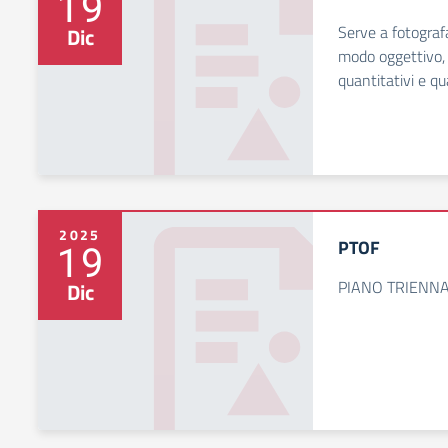
19
Serve a fotografa
Dic
modo oggettivo, a
quantitativi e qua
2025
PTOF
19
PIANO TRIENNA
Dic