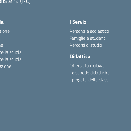
listena (RC)
Visita la pagina iniziale della scuola
la
I Servizi
zione
Personale scolastico
Famiglie e studenti
ne
Percorsi di studio
della scuola
Didattica
della scuola
Offerta formativa
azione
Le schede didattiche
I progetti delle classi