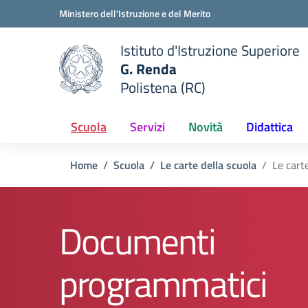
Vai ai contenuti
Vai al menu di navigazione
Vai al footer
Ministero dell'Istruzione e del Merito
Istituto d'Istruzione Superiore
G. Renda
Polistena (RC)
 della scuola
— Visita la pagina iniziale del
Scuola
Servizi
Novità
Didattica
Home
Scuola
Le carte della scuola
Le cart
Documenti
programmatici