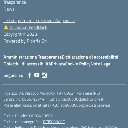
Trasparenza
News
Le tue preferenze relative alla privacy
Inviaci un FeedBack
Copyright © 2023
Powered by Picieffe Srl
Amministrazione Trasparente
Dichiarazione di accessibilità
Obiettivi di accessibilità
Privacy
Cookie Policy
Note Legali
Seguici su:
Indirizzo:
Via Vescovo Morabito, 19 - 89024 Polistena (RC)
Centralino:
0966/439144
Email:
rcis00300c@istruzione.it
Posta elettronica certificata (PEC):
rcis00300c@pec.istruzione.it
Codice fiscale: 91000410802
Codice meccanografico:
RCIS00300C
Codice Indice delle Pubbliche Amministrazioni (IPA): istsc_rcis00300c