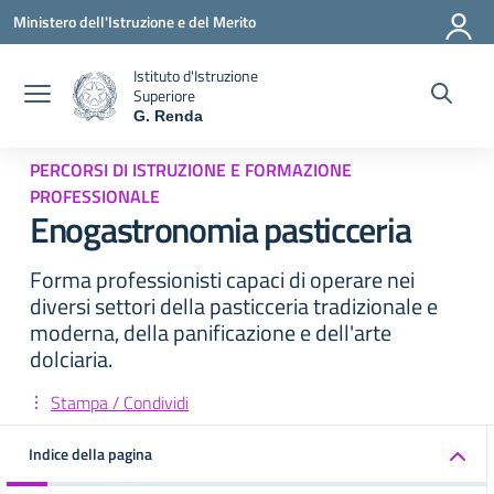
Vai ai contenuti
Vai al menu di navigazione
Vai al footer
Ministero dell'Istruzione e del Merito
Istituto d'Istruzione
Superiore
G. Renda
— Visita la pagina iniziale della scuola
PERCORSI DI ISTRUZIONE E FORMAZIONE
PROFESSIONALE
Enogastronomia pasticceria
Forma professionisti capaci di operare nei
diversi settori della pasticceria tradizionale e
moderna, della panificazione e dell'arte
dolciaria.
Stampa / Condividi
Indice della pagina