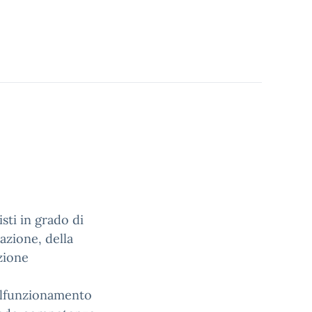
sti in grado di
azione, della
zione
 ilfunzionamento