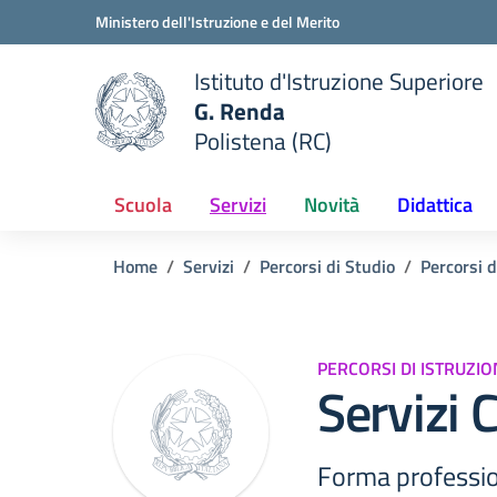
Vai ai contenuti
Vai al menu di navigazione
Vai al footer
Ministero dell'Istruzione e del Merito
Istituto d'Istruzione Superiore
G. Renda
Polistena (RC)
 della scuola
— Visita la pagina iniziale del
Scuola
Servizi
Novità
Didattica
Home
Servizi
Percorsi di Studio
Percorsi 
PERCORSI DI ISTRUZI
Servizi 
Forma profession