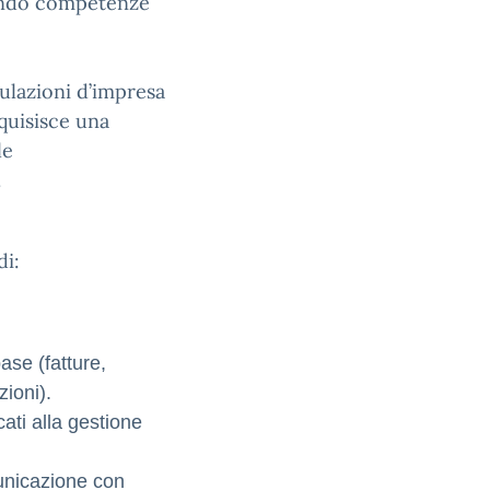
ppando competenze
mulazioni d’impresa
quisisce una
le
.
di:
ase (fatture,
ioni).
cati alla gestione
municazione con