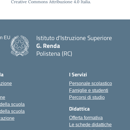
Creative Commons Attribuzione 4.0 Italia.
Istituto d'Istruzione Superiore
G. Renda
Polistena (RC)
— Visita la pagina iniziale della scu
la
I Servizi
azione
Personale scolastico
Famiglie e studenti
one
Percorsi di studio
 della scuola
Didattica
 della scuola
Offerta formativa
zazione
Le schede didattiche