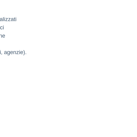
lizzati
ci
one
i, agenzie).