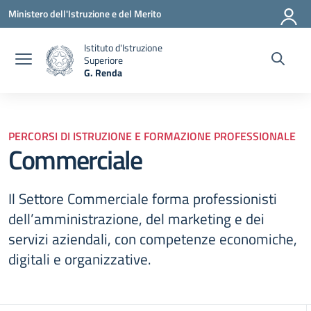
Vai ai contenuti
Vai al menu di navigazione
Vai al footer
Ministero dell'Istruzione e del Merito
Istituto d'Istruzione
Superiore
G. Renda
— Visita la pagina iniziale della scuola
PERCORSI DI ISTRUZIONE E FORMAZIONE PROFESSIONALE
Commerciale
Il Settore Commerciale forma professionisti
dell’amministrazione, del marketing e dei
servizi aziendali, con competenze economiche,
digitali e organizzative.