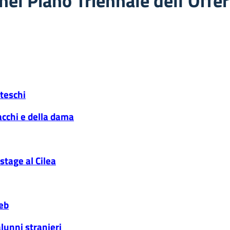
 nel Piano Triennale dell’Offe
nteschi
cacchi e della dama
stage al Cilea
web
alunni stranieri