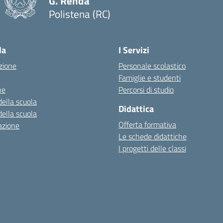
G. Renda
Polistena (RC)
— Visita la pagina iniziale della scuola
la
I Servizi
zione
Personale scolastico
Famiglie e studenti
ne
Percorsi di studio
della scuola
Didattica
della scuola
Offerta formativa
azione
Le schede didattiche
I progetti delle classi