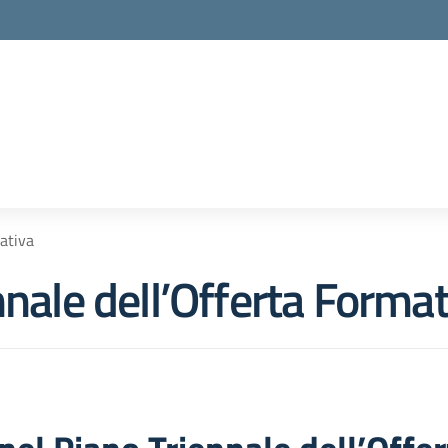
la scuola
mativa
nnale dell’Offerta Forma