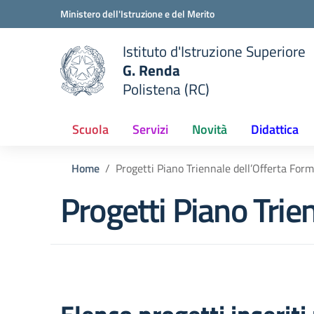
Vai ai contenuti
Vai al menu di navigazione
Vai al footer
Ministero dell'Istruzione e del Merito
Istituto d'Istruzione Superiore
G. Renda
Polistena (RC)
 della scuola
— Visita la pagina iniziale del
Scuola
Servizi
Novità
Didattica
Home
Progetti Piano Triennale dell’Offerta For
Progetti Piano Trie