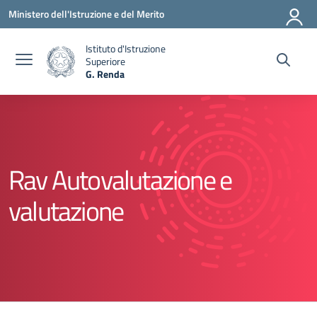
Vai ai contenuti
Vai al menu di navigazione
Vai al footer
Ministero dell'Istruzione e del Merito
Istituto d'Istruzione
Superiore
G. Renda
— Visita la pagina iniziale della scuola
Rav Autovalutazione e
valutazione