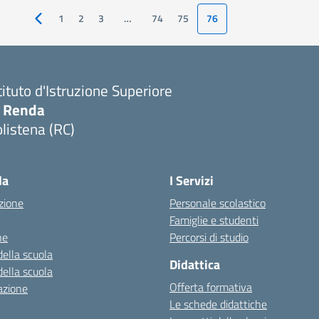
1
2
3
…
74
75
76
Pagina precedente
tituto d'Istruzione Superiore
. Renda
listena (RC)
Visita la pagina iniziale della scuola
la
I Servizi
zione
Personale scolastico
Famiglie e studenti
ne
Percorsi di studio
della scuola
Didattica
della scuola
Offerta formativa
azione
Le schede didattiche