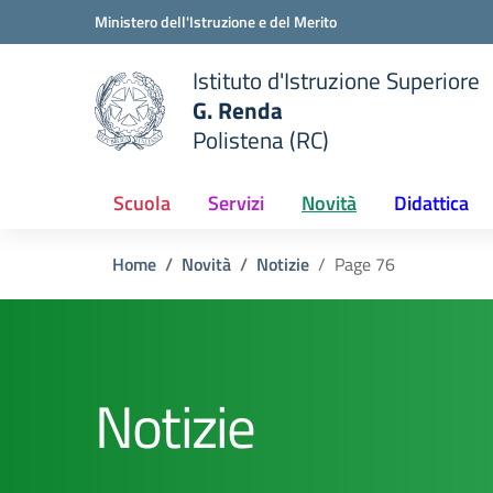
Vai ai contenuti
Vai al menu di navigazione
Vai al footer
Ministero dell'Istruzione e del Merito
Istituto d'Istruzione Superiore
G. Renda
Polistena (RC)
 della scuola
— Visita la pagina iniziale del
Scuola
Servizi
Novità
Didattica
Home
Novità
Notizie
Page 76
Notizie