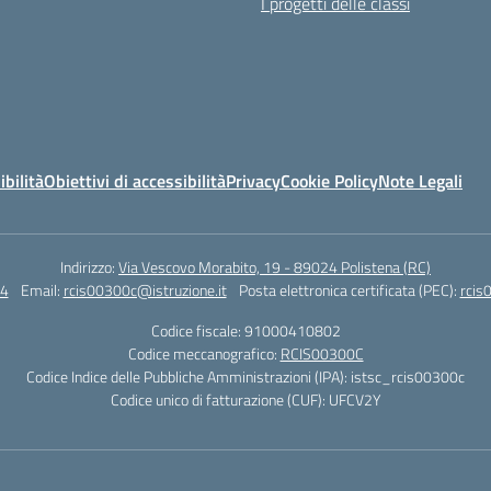
I progetti delle classi
ibilità
Obiettivi di accessibilità
Privacy
Cookie Policy
Note Legali
Indirizzo:
Via Vescovo Morabito, 19 - 89024 Polistena (RC)
4
Email:
rcis00300c@istruzione.it
Posta elettronica certificata (PEC):
rcis
Codice fiscale: 91000410802
Codice meccanografico:
RCIS00300C
Codice Indice delle Pubbliche Amministrazioni (IPA): istsc_rcis00300c
Codice unico di fatturazione (CUF): UFCV2Y