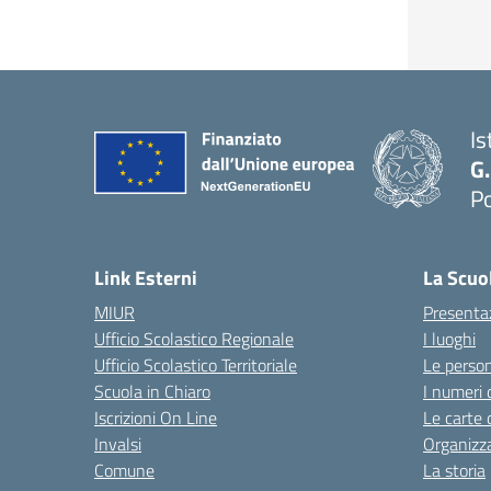
Is
G
Po
— 
Link Esterni
La Scuo
MIUR
Presenta
Ufficio Scolastico Regionale
I luoghi
Ufficio Scolastico Territoriale
Le perso
Scuola in Chiaro
I numeri 
Iscrizioni On Line
Le carte 
Invalsi
Organizz
Comune
La storia