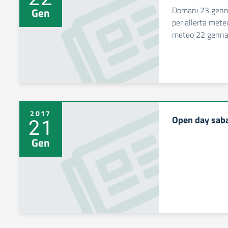
Domani 23 genna
Gen
per allerta mete
meteo 22 genna
2017
Open day sab
21
Gen