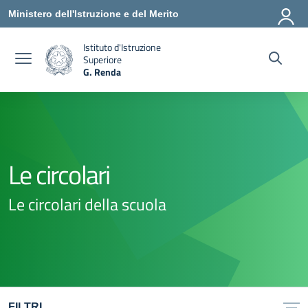
Vai ai contenuti
Vai al menu di navigazione
Vai al footer
Ministero dell'Istruzione e del Merito
Istituto d'Istruzione
Superiore
G. Renda
— Visita la pagina iniziale della scuola
Le circolari
Le circolari della scuola
FILTRI