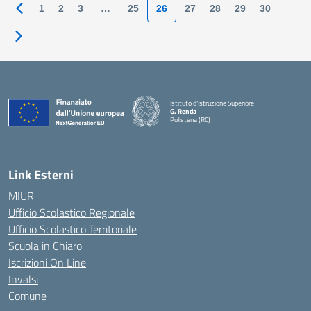
1
2
3
…
25
26
27
28
29
30
Pagina precedente
Pagina successiva
Istituto d'Istruzione Superiore
G. Renda
Polistena (RC)
— Visita la pagina iniziale della scuola
Link Esterni
MIUR
Ufficio Scolastico Regionale
Ufficio Scolastico Territoriale
Scuola in Chiaro
Iscrizioni On Line
Invalsi
Comune